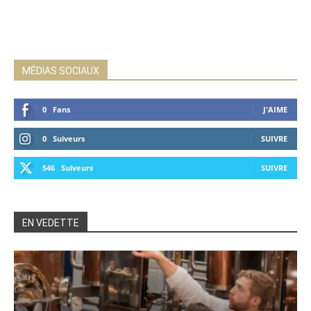
MÉDIAS SOCIAUX
0
Fans
J'AIME
0
Suiveurs
SUIVRE
546
Suiveurs
SUIVRE
EN VEDETTE