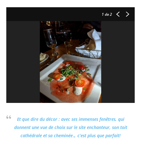
1
de 2
Et que dire du décor : avec ses immenses fenêtres, qui
donnent une vue de choix sur le site enchanteur, son toit
cathédrale et sa cheminée… c’est plus que parfait!