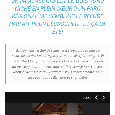
UN IMMENSE CHALET EN BOIS ROND
NICHÉ EN PLEIN CŒUR D’UN PARC
RÉGIONAL ME SEMBLAIT LE REFUGE
PARFAIT POUR DÉCROCHER… ET ÇA L’A
ÉTÉ!
Évidemment, les 2h+ de route nécessaire pour se rendre à
Saint-Michel-des-Saints (à partir de Montréal; il faut compter 3h
de Québec) font partie du périple. Mais je dois avouer que c’est
un peu long pour une seule nuit à l’hôtel, alors je vous conseille
vraiment de réserver deux nuitées si vous décidez d’opter pour
un séjour dans cette auberge champêtre.
1
de 3