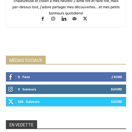
chaleureuse et clown à mes heures! J'aime rire et faire rire, mais
par-dessus tout, j'adore partager mes découvertes... et mes petits
bonheurs quotidiens!
MÉDIAS SOCIAUX
0
Fans
J'AIME
0
Suiveurs
SUIVRE
546
Suiveurs
SUIVRE
EN VEDETTE