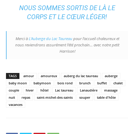
NOUS SOMMES SORTIS DE LÀ LE
CORPS ET LE CŒUR LÉGER!
Merci à
L’Auberge du Lac Taureau
pour l’accueil chaleureux et
nous reviendrons assurément l’été prochain… avec notre petit
Harrison!
TAGS
amour
amoureux
auberg du lac taureau
auberge
baby moon
babymoon
bois rond
brunch
buffet
chalet
couple
hiver
hôtel
Lac taureau
Lanaudière
massage
nuit
repas
saint-michel-des-saints
souper
table d'hôte
vacances