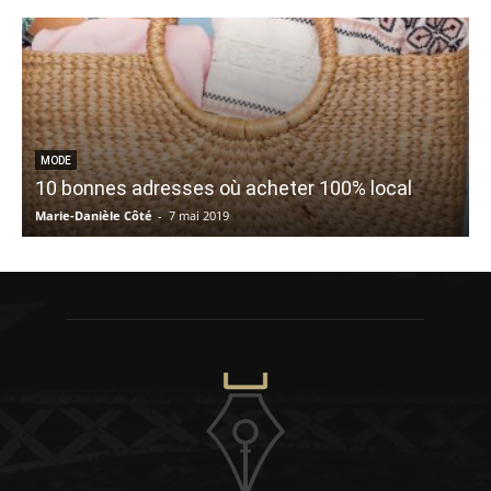
6
MODE
10 bonnes adresses où acheter 100% local
Marie-Danièle Côté
-
7 mai 2019
V