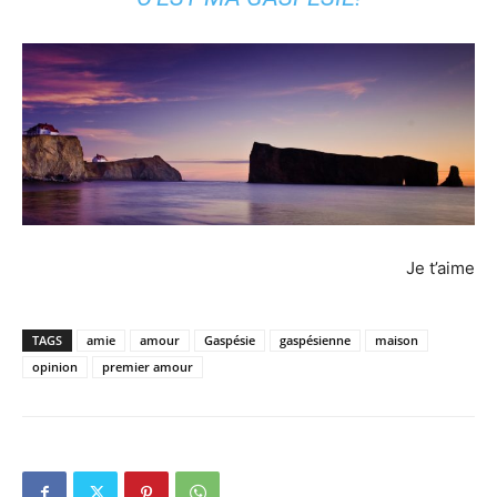
Je t’aime
TAGS
amie
amour
Gaspésie
gaspésienne
maison
opinion
premier amour