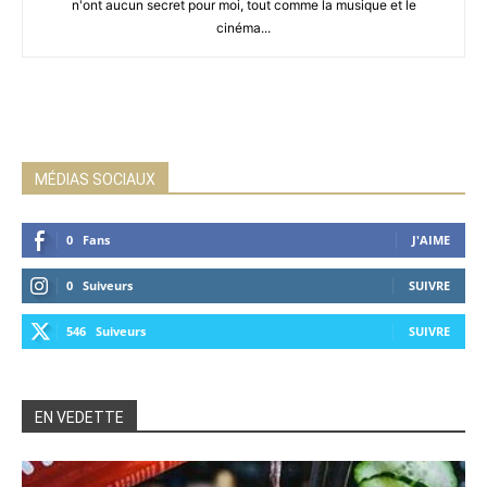
n'ont aucun secret pour moi, tout comme la musique et le
cinéma...
MÉDIAS SOCIAUX
0
Fans
J'AIME
0
Suiveurs
SUIVRE
546
Suiveurs
SUIVRE
EN VEDETTE