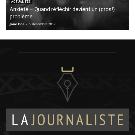
ACTUALITÉS
Anxiété – Quand réfléchir devient un (gros!)
problème
Jane Doe
-
5 décembre 2017
V