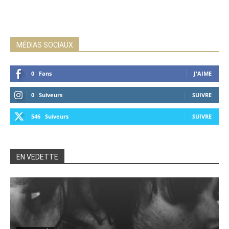
MÉDIAS SOCIAUX
0
Fans
J'AIME
0
Suiveurs
SUIVRE
546
Suiveurs
SUIVRE
EN VEDETTE