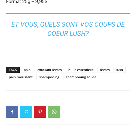
Format 25g – 9,95$
ET VOUS, QUELS SONT VOS COUPS DE
COEUR LUSH?
TAGS
bain
exfoliant lèvres
huile essentielle
lèvres
lush
pain moussant
shampooing
shampooing solide