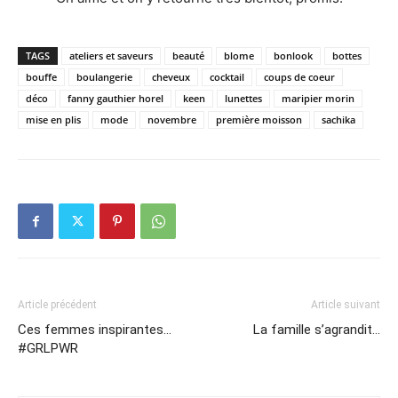
TAGS
ateliers et saveurs
beauté
blome
bonlook
bottes
bouffe
boulangerie
cheveux
cocktail
coups de coeur
déco
fanny gauthier horel
keen
lunettes
maripier morin
mise en plis
mode
novembre
première moisson
sachika
Article précédent
Article suivant
Ces femmes inspirantes…
La famille s’agrandit…
#GRLPWR