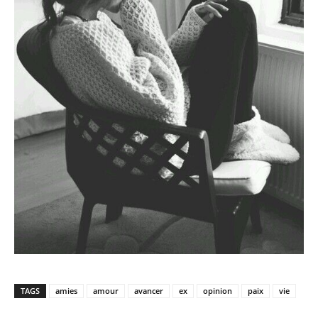
TAGS
amies
amour
avancer
ex
opinion
paix
vie