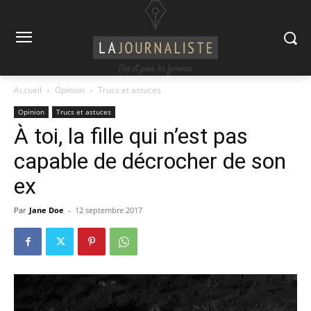
Accueil
Opinion
Trucs et astuces
Opinion
Trucs et astuces
À toi, la fille qui n’est pas
capable de décrocher de son
ex
Par
Jane Doe
-
12 septembre 2017