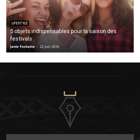
LIFESTYLE
5 objets indispensables pour la saison des
festivals
E
Janie Fontaine
-
22 juin 2016
V