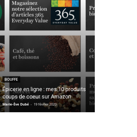
BOUFFE
BEAUTÉ
Épicerie en ligne : mes 10 produits
Chaque femme 
coups de coeur sur Amazon
coco comme c
Marie-Ève Dubé
-
19 février 2020
Véronique Harvey
-