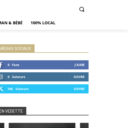
AN & BÉBÉ
100% LOCAL
MÉDIAS SOCIAUX
0
Fans
J'AIME
0
Suiveurs
SUIVRE
546
Suiveurs
SUIVRE
EN VEDETTE