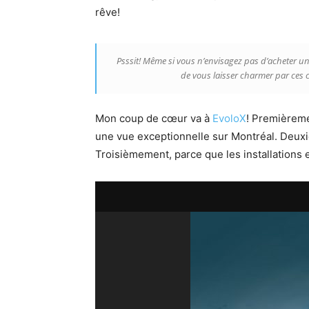
rêve!
Psssit! Même si vous n’envisagez pas d’acheter une
de vous laisser charmer par ces
Mon coup de cœur va à
EvoloX
! Premièreme
une vue exceptionnelle sur Montréal. Deux
Troisièmement, parce que les installations