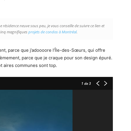
 résidence neuve sous peu, je vous conseille de suivre ce lien et
 cinq magnifiques
projets de condos à Montréal
.
nt, parce que j’adoooore l’Île-des-Sœurs, qui offre
ièmement, parce que je craque pour son design épuré.
 et aires communes sont top.
1
de 3