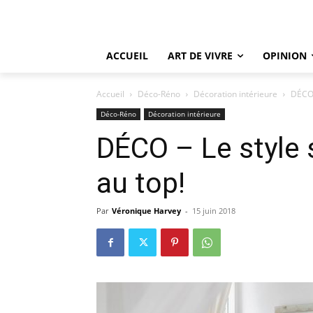
ACCUEIL
ART DE VIVRE
OPINION
Accueil
Déco-Réno
Décoration intérieure
DÉCO 
Déco-Réno
Décoration intérieure
DÉCO – Le style 
au top!
Par
Véronique Harvey
-
15 juin 2018