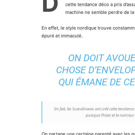
D
cette tendance déco a pris d’ass
machine ne semble perdre de la 
En effet, le style nordique trouve constam
épuré et immaculé.
ON DOIT AVOUE
CHOSE D’ENVELO
QUI ÉMANE DE CE
En fait, les Scandinaves ont créé cette tendanc
puisque l’hiver et la noirceu
On partage une certaine parenté avec les p