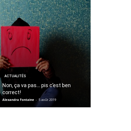
ACTUALITÉS
OPINION
Non, ça va pas… pis c’est ben
Estime de soi
correct!
l’améliorer et 
Alexandra Fontaine
-
5 août 2019
Julie Magnan
-
15 dé