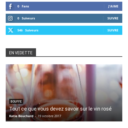
0
Fans
J'AIME
0
Suiveurs
SUIVRE
546
Suiveurs
SUIVRE
EN VEDETTE
BOUFFE
Tout ce que vous devez savoir sur le vin rosé
Katia Bouchard
-
19 octobre 2017
V