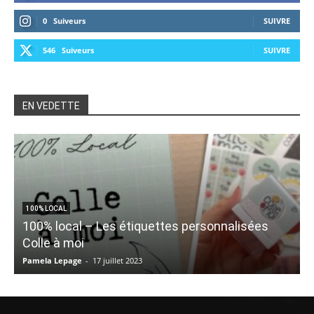
0
Suiveurs
SUIVRE
546
Suiveurs
SUIVRE
EN VEDETTE
100% LOCAL
100% local – Les étiquettes personnalisées
Colle à moi
Pamela Lepage
-
17 juillet 2023
V