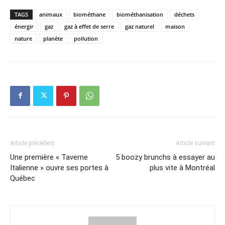
TAGS
animaux
biométhane
biométhanisation
déchets
énergir
gaz
gaz à effet de serre
gaz naturel
maison
nature
planète
pollution
Article précédent
Article suivant
Une première « Taverne
5 boozy brunchs à essayer au
Italienne » ouvre ses portes à
plus vite à Montréal
Québec