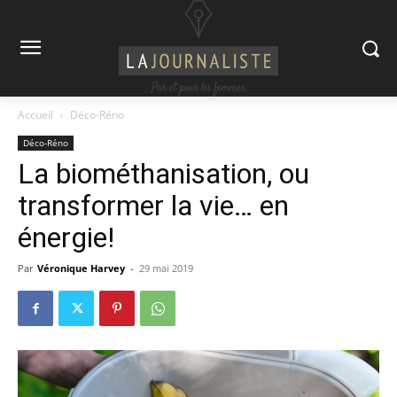
Accueil
Déco-Réno
Déco-Réno
La biométhanisation, ou
transformer la vie… en
énergie!
Par
Véronique Harvey
-
29 mai 2019