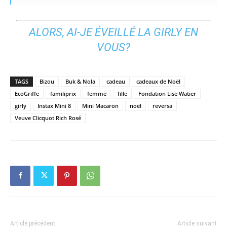
ALORS, AI-JE ÉVEILLÉ LA GIRLY EN
VOUS?
TAGS
Bizou
Buk & Nola
cadeau
cadeaux de Noël
EcoGriffe
familiprix
femme
fille
Fondation Lise Watier
girly
Instax Mini 8
Mini Macaron
noël
reversa
Veuve Clicquot Rich Rosé
Article précédent
Article suivant