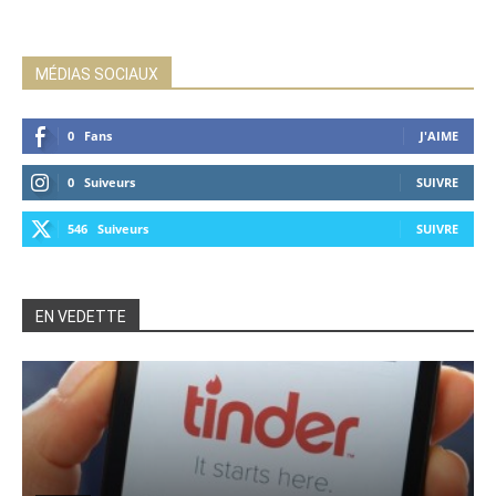
MÉDIAS SOCIAUX
0
Fans
J'AIME
0
Suiveurs
SUIVRE
546
Suiveurs
SUIVRE
EN VEDETTE