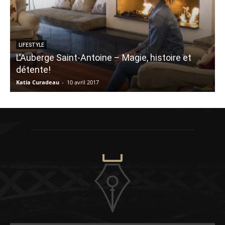
LIFESTYLE
L’Auberge Saint-Antoine – Magie, histoire et
détente!
Katia Curadeau
-
10 avril 2017
V