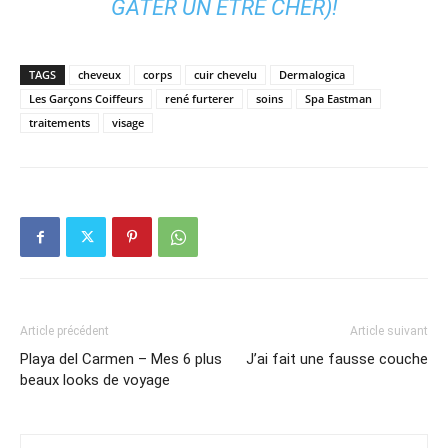
GÂTER UN ÊTRE CHER)!
TAGS
cheveux
corps
cuir chevelu
Dermalogica
Les Garçons Coiffeurs
rené furterer
soins
Spa Eastman
traitements
visage
Article précédent
Article suivant
Playa del Carmen – Mes 6 plus
J’ai fait une fausse couche
beaux looks de voyage