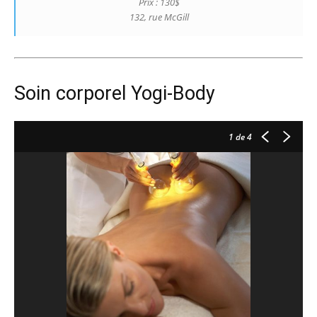
Prix : 130$
132, rue McGill
Soin corporel Yogi-Body
1
de 4