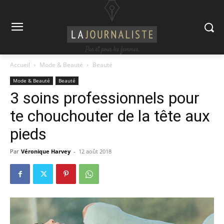
Accueil
Mode & Beauté
Beauté
Mode & Beauté
Beauté
3 soins professionnels pour
te chouchouter de la tête aux
pieds
Par
Véronique Harvey
-
12 août 2018