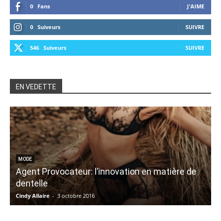
0
Fans
J'AIME
0
Suiveurs
SUIVRE
546
Suiveurs
SUIVRE
EN VEDETTE
MODE
Agent Provocateur: l’innovation en matière de
dentelle
Cindy Allaire
-
3 octobre 2016
M