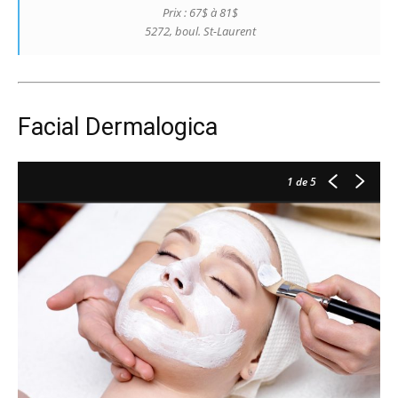
Prix : 67$ à 81$
5272, boul. St-Laurent
Facial Dermalogica
1
de 5