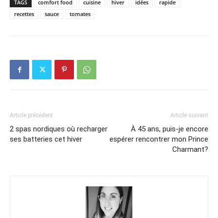
TAGS
comfort food
cuisine
hiver
idées
rapide
recettes
sauce
tomates
Article précédent
Article suivant
2 spas nordiques où recharger
À 45 ans, puis-je encore
ses batteries cet hiver
espérer rencontrer mon Prince
Charmant?