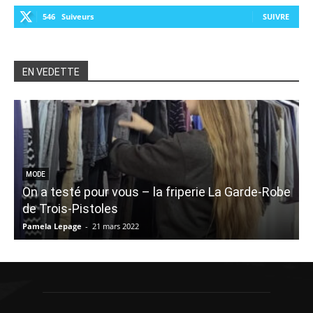
546
Suiveurs
SUIVRE
EN VEDETTE
MODE
On a testé pour vous – la friperie La Garde-Robe
de Trois-Pistoles
Pamela Lepage
-
21 mars 2022
E