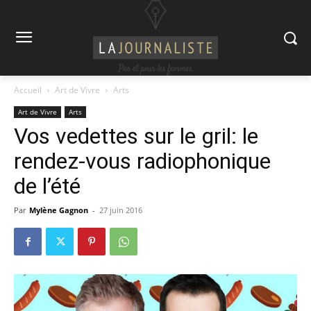
Accueil
Art de Vivre
Arts
Art de Vivre
Arts
Vos vedettes sur le gril: le
rendez-vous radiophonique
de l’été
Par
Mylène Gagnon
-
27 juin 2016