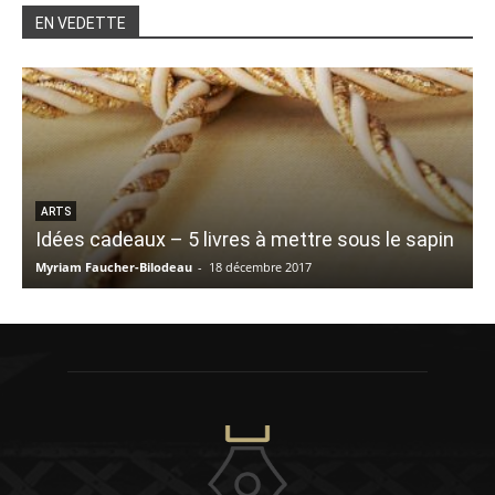
EN VEDETTE
ARTS
Idées cadeaux – 5 livres à mettre sous le sapin
Myriam Faucher-Bilodeau
-
18 décembre 2017
V