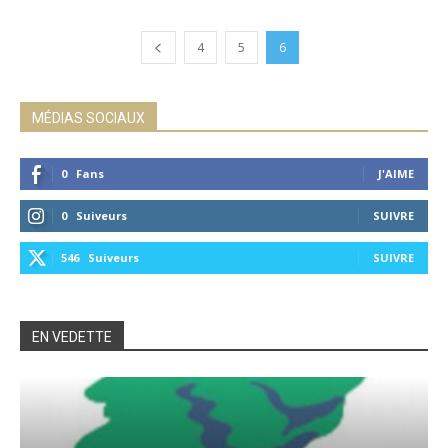
4
5
6
MÉDIAS SOCIAUX
0
Fans
J'AIME
0
Suiveurs
SUIVRE
546
Suiveurs
SUIVRE
EN VEDETTE