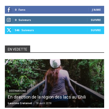
0
Fans
J'AIME
0
Suiveurs
SUIVRE
546
Suiveurs
SUIVRE
EN VEDETTE
DESTINATIONS
En direction de la région des lacs au Chili
Laurine Cretenet
-
18 avril 2018
A