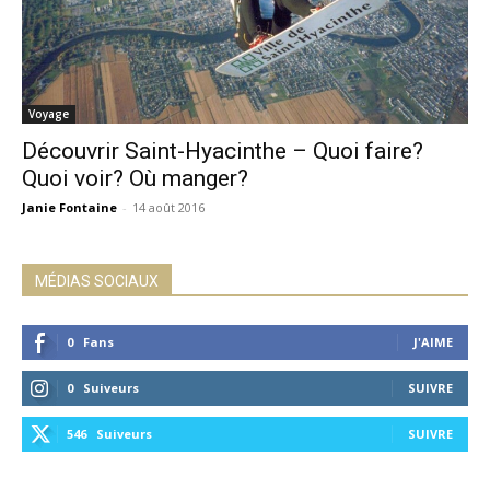
Voyage
Découvrir Saint-Hyacinthe – Quoi faire?
Quoi voir? Où manger?
Janie Fontaine
-
14 août 2016
MÉDIAS SOCIAUX
0
Fans
J'AIME
0
Suiveurs
SUIVRE
546
Suiveurs
SUIVRE