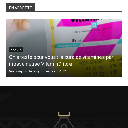
EN VEDETTE
BEAUTÉ
On a testé pour vous : la cure de vitamines par
intraveineuse VitaminDrip￼
Véronique Harvey
-
6 octobre 2022
C