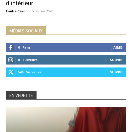
d’intérieur
Émilie Caron
-
5 février 2020
MÉDIAS SOCIAUX
0
Fans
J'AIME
0
Suiveurs
SUIVRE
546
Suiveurs
SUIVRE
EN VEDETTE