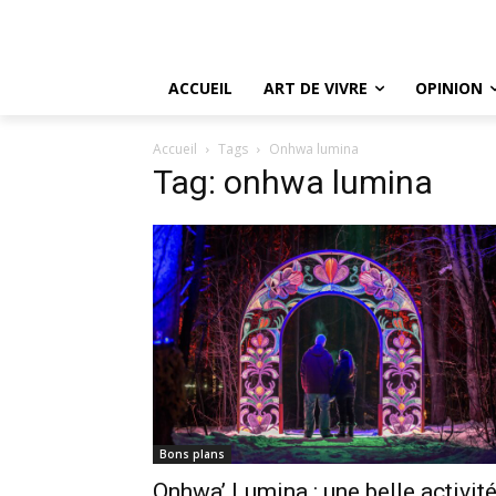
ACCUEIL
ART DE VIVRE
OPINION
Accueil
Tags
Onhwa lumina
Tag: onhwa lumina
Bons plans
Onhwa’ Lumina : une belle activit