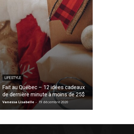
LIFESTYLE
LIFESTYLE
Fait au Québec – 12 idées cadeaux
de dernière minute à moins de 25$
Les 12 essenti
Vanessa Lisabelle
-
19 décembre 2020
Émilie Caron
-
10 s