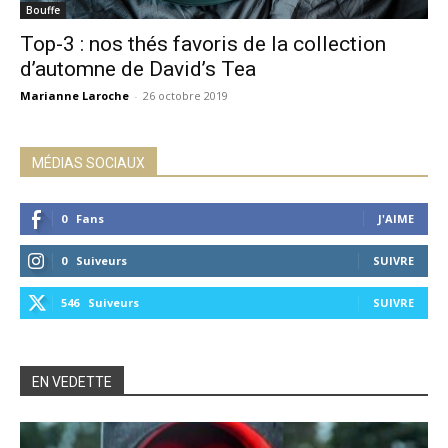
Bouffe
Top-3 : nos thés favoris de la collection
d’automne de David’s Tea
Marianne Laroche
-
26 octobre 2019
MÉDIAS SOCIAUX
0
Fans
J'AIME
0
Suiveurs
SUIVRE
546
Suiveurs
SUIVRE
EN VEDETTE