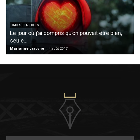
TRUCS ET ASTUCES
Le jour où j’ai compris qu’on pouvait être bien,
seule…
S
Marianne Laroche
-
4 août 2017
J