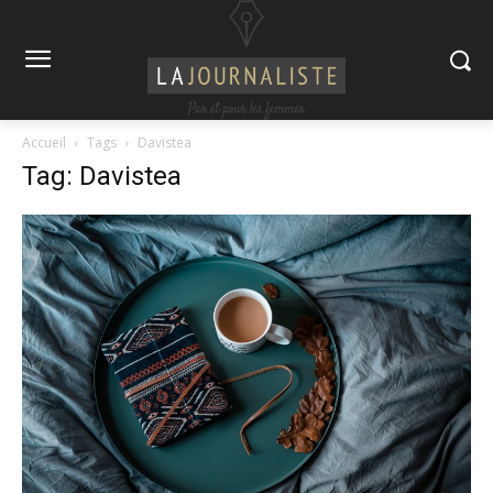
Accueil
Tags
Davistea
Tag: Davistea