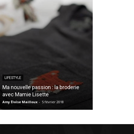
LIFESTYLE
ARTS
Ma nouvelle passion : la broderie
Yann Perreau a
avec Mamie Lisette
show!
Amy Éloïse Mailloux
-
5 février 2018
Mylène Gagnon
-
1