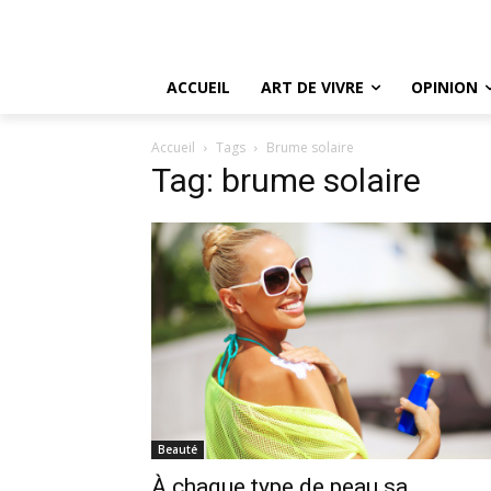
ACCUEIL
ART DE VIVRE
OPINION
Accueil
Tags
Brume solaire
Tag: brume solaire
Beauté
À chaque type de peau sa