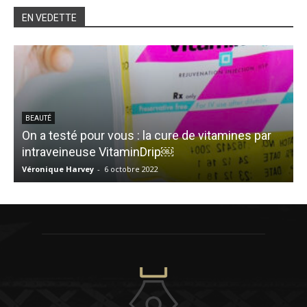
EN VEDETTE
BEAUTÉ
On a testé pour vous : la cure de vitamines par
intraveineuse VitaminDrip￼
E
Véronique Harvey
-
6 octobre 2022
M