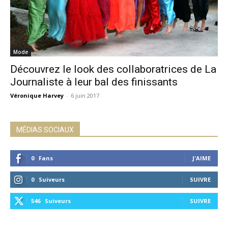
Mode
Découvrez le look des collaboratrices de La
Journaliste à leur bal des finissants
Véronique Harvey
-
6 juin 2017
MÉDIAS SOCIAUX
0
Fans
J'AIME
0
Suiveurs
SUIVRE
546
Suiveurs
SUIVRE