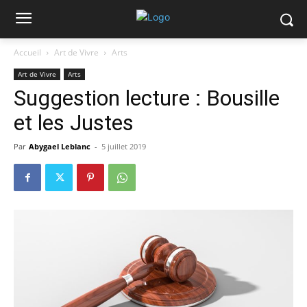
Accueil
Art de Vivre
Arts
Art de Vivre
Arts
Suggestion lecture : Bousille
et les Justes
Par
Abygael Leblanc
-
5 juillet 2019