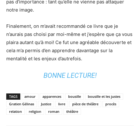
pas d’importance : tant qu’elle ne vienne pas attaquer
notre image.
Finalement, on m’avait recommandé ce livre que je
n’aurais pas choisi par moi-même et j’espère que ça vous
plaira autant qu’à moi! Ce fut une agréable découverte et
cela m’a permis d’en apprendre davantage sur la
mentalité et les enjeux d’autrefois.
BONNE LECTURE!
TAGS
amour
apparences
bousille
bousille et les justes
Gratien Gélinas
Justice
livre
pièce de théâtre
procès
relation
religion
roman
théâtre