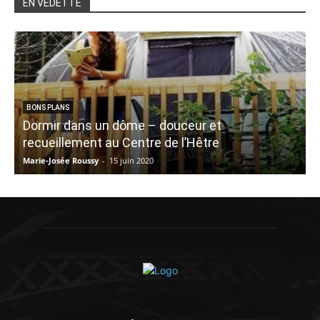
EN VEDETTE
BONS PLANS
Dormir dans un dôme – douceur et
recueillement au Centre de l’Hêtre
Marie-Josée Roussy
-
15 juin 2020
K