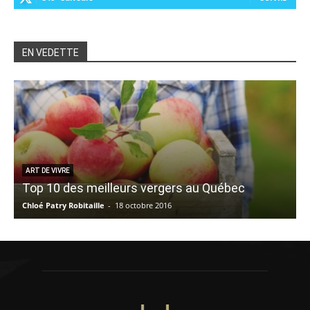
EN VEDETTE
ART DE VIVRE
Top 10 des meilleurs vergers au Québec
Chloé Patry Robitaille
-
18 octobre 2016
S