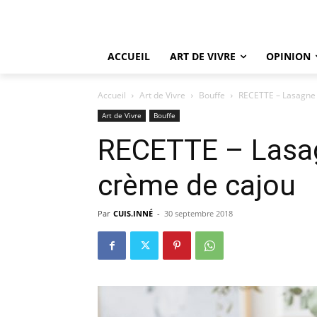
ACCUEIL
ART DE VIVRE
OPINION
Accueil
Art de Vivre
Bouffe
RECETTE – Lasagne 
Art de Vivre
Bouffe
RECETTE – Lasag
crème de cajou
Par
CUIS.INNÉ
-
30 septembre 2018