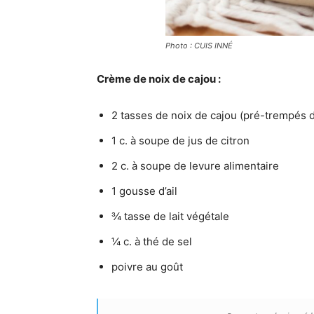
Photo : CUIS INNÉ
Crème de noix de cajou :
2 tasses de noix de cajou (pré-trempés d
1 c. à soupe de jus de citron
2 c. à soupe de levure alimentaire
1 gousse d’ail
¾ tasse de lait végétale
¼ c. à thé de sel
poivre au goût