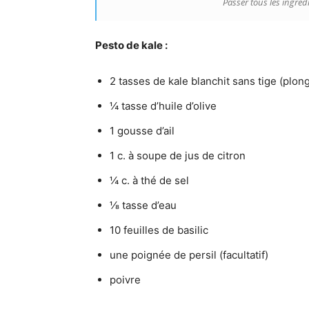
Passer tous les ingréd
Pesto de kale :
2 tasses de kale blanchit sans tige (plon
¼ tasse d’huile d’olive
1 gousse d’ail
1 c. à soupe de jus de citron
¼ c. à thé de sel
⅛ tasse d’eau
10 feuilles de basilic
une poignée de persil (facultatif)
poivre