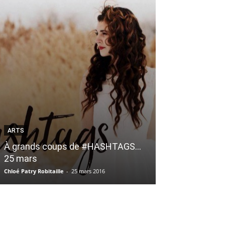
ARTS
LIFESTYLE
À grands coups de #HASHTAGS…
10 cadeaux de
25 mars
Québec » pour
Chloé Patry Robitaille
-
25 mars 2016
Émilie Caron
-
20 no