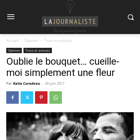
Accueil
Opinion
Trucs et astuces
Opinion
Trucs et astuces
Oublie le bouquet… cueille-
moi simplement une fleur
Par
Katia Curadeau
-
28 juin 2017