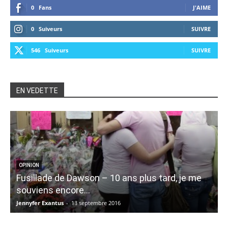
0
Fans
J'AIME
0
Suiveurs
SUIVRE
546
Suiveurs
SUIVRE
EN VEDETTE
OPINION
Fusillade de Dawson – 10 ans plus tard, je me
6
souviens encore…
Jennyfer Exantus
-
13 septembre 2016
C