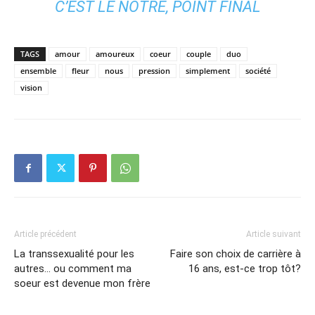
C’EST LE NÔTRE, POINT FINAL
TAGS
amour
amoureux
coeur
couple
duo
ensemble
fleur
nous
pression
simplement
société
vision
Article précédent
Article suivant
La transsexualité pour les
Faire son choix de carrière à
autres… ou comment ma
16 ans, est-ce trop tôt?
soeur est devenue mon frère