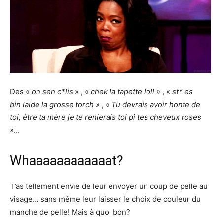
Des «
on sen c*lis
» , «
chek la tapette loll »
, «
st* es
bin laide la grosse torch »
, «
Tu devrais avoir honte de
toi, être ta mère je te renierais toi pi tes cheveux roses
»
…
Whaaaaaaaaaaaat?
T’as tellement envie de leur envoyer un coup de pelle au
visage… sans même leur laisser le choix de couleur du
manche de pelle! Mais à quoi bon?