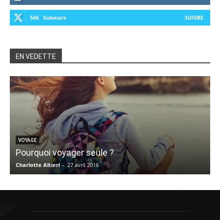
546
Suiveurs
SUIVRE
EN VEDETTE
L
VOYAGE
Pourquoi voyager seule ?
t
Charlotte Altieri
-
27 avril 2016
M