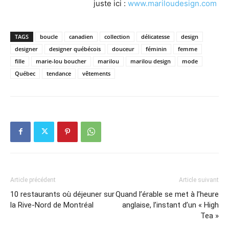
juste ici :
www.mariloudesign.com
TAGS
boucle
canadien
collection
délicatesse
design
designer
designer québécois
douceur
féminin
femme
fille
marie-lou boucher
marilou
marilou design
mode
Québec
tendance
vêtements
Article précédent
Article suivant
10 restaurants où déjeuner sur
Quand l’érable se met à l’heure
la Rive-Nord de Montréal
anglaise, l’instant d’un « High
Tea »