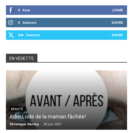
0
Fans
J'AIME
0
Suiveurs
SUIVRE
546
Suiveurs
SUIVRE
EN VEDETTE
BEAUTÉ
Adieu, ride de la maman fâchée!
Véronique Harvey
-
30 juin 2021
A