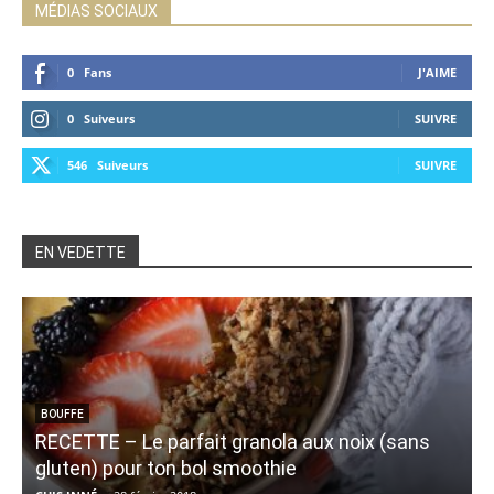
MÉDIAS SOCIAUX
0
Fans
J'AIME
0
Suiveurs
SUIVRE
546
Suiveurs
SUIVRE
EN VEDETTE
BOUFFE
RECETTE – Le parfait granola aux noix (sans
gluten) pour ton bol smoothie