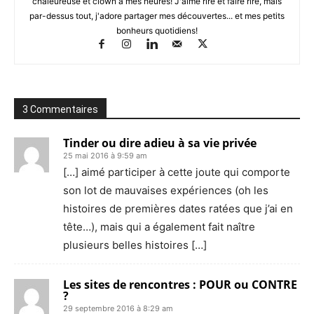
chaleureuse et clown à mes heures! J'aime rire et faire rire, mais
par-dessus tout, j'adore partager mes découvertes... et mes petits
bonheurs quotidiens!
3 Commentaires
Tinder ou dire adieu à sa vie privée
25 mai 2016 à 9:59 am
[…] aimé participer à cette joute qui comporte
son lot de mauvaises expériences (oh les
histoires de premières dates ratées que j’ai en
tête…), mais qui a également fait naître
plusieurs belles histoires […]
Les sites de rencontres : POUR ou CONTRE
?
29 septembre 2016 à 8:29 am