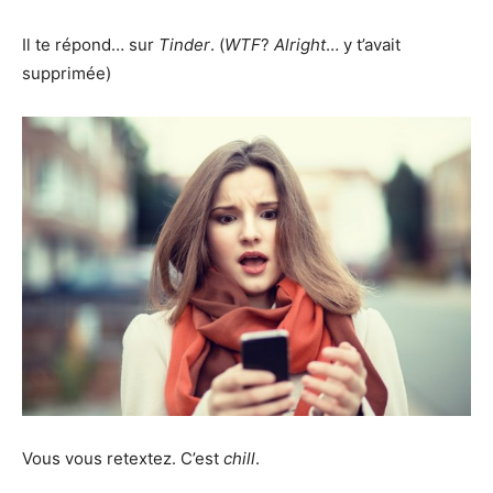
Il te répond… sur
Tinder
. (
WTF
?
Alright
… y t’avait
supprimée)
Vous vous retextez. C’est
chill
.