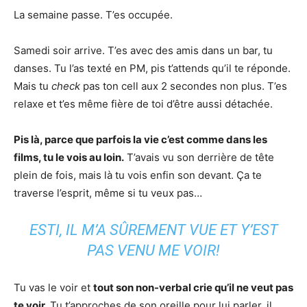
La semaine passe. T’es occupée.
Samedi soir arrive. T’es avec des amis dans un bar, tu
danses. Tu l’as texté en PM, pis t’attends qu’il te réponde.
Mais tu
check
pas ton cell aux 2 secondes non plus. T’es
relaxe et t’es même fière de toi d’être aussi détachée.
Pis là, parce que parfois la vie c’est comme dans les
films, tu le vois au loin.
T’avais vu son derrière de tête
plein de fois, mais là tu vois enfin son devant. Ça te
traverse l’esprit, même si tu veux pas…
ESTI, IL M’A SÛREMENT VUE ET Y’EST
PAS VENU ME VOIR!
Tu vas le voir et
tout son non-verbal crie qu’il ne veut pas
te voir.
Tu t’approches de son oreille pour lui parler, il