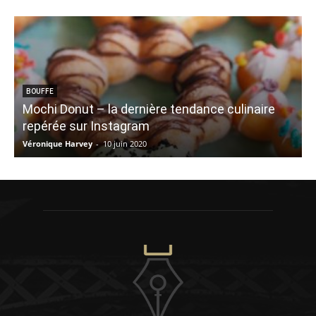
BOUFFE
Mochi Donut – la dernière tendance culinaire
repérée sur Instagram
e
Véronique Harvey
-
10 juin 2020
J