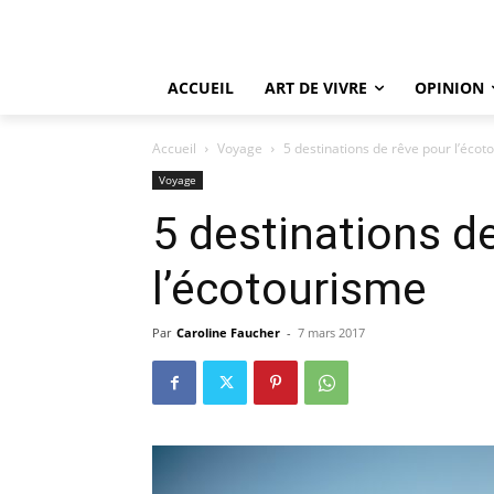
ACCUEIL
ART DE VIVRE
OPINION
Accueil
Voyage
5 destinations de rêve pour l’écot
Voyage
5 destinations d
l’écotourisme
Par
Caroline Faucher
-
7 mars 2017