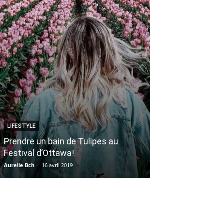
LIFESTYLE
VOYAGE
Prendre un bain de Tulipes au
Une retraite e
Festival d’Ottawa!
l’Estrimont : ça
Aurelie Bch
-
16 avril 2019
Véronique Harvey
-