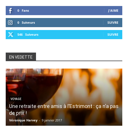
0
Fans
J'AIME
0
Suiveurs
SUIVRE
546
Suiveurs
SUIVRE
EN VEDETTE
VOYAGE
Une retraite entre amis à l’Estrimont : ça n’a pas
de prix !
v
Véronique Harvey
-
9 janvier 2017
V