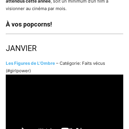
attendus cette année
, soit un minimum d’un film à
visionner au cinéma par mois.
À vos popcorns!
JANVIER
Les Figures de L’Ombre
– Catégorie: Faits vécus
(#girlpower)