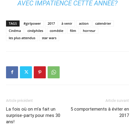
AVEC IMPATIENCE CETTE ANNÉE?
TAGS
#girlpower
2017
à venir
action
calendrier
Cinéma
cinéphiles
comédie
film
horreur
les plus attendus
star wars
Article précédent
Article suivant
La fois où on m’a fait un
5 comportements à éviter en
surprise-party pour mes 30
2017
ans!