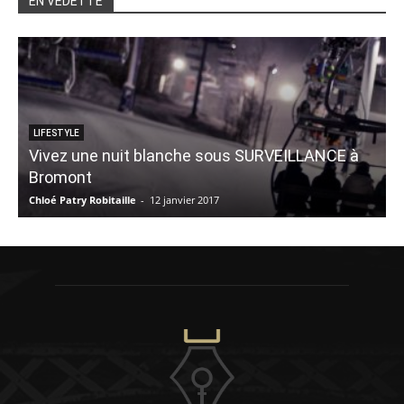
EN VEDETTE
LIFESTYLE
Vivez une nuit blanche sous SURVEILLANCE à
Bromont
3
Chloé Patry Robitaille
-
12 janvier 2017
V