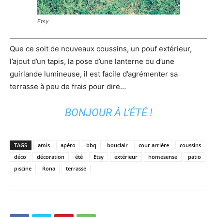
Etsy
Que ce soit de nouveaux coussins, un pouf extérieur,
l’ajout d’un tapis, la pose d’une lanterne ou d’une
guirlande lumineuse, il est facile d’agrémenter sa
terrasse à peu de frais pour dire…
BONJOUR À L’ÉTÉ !
TAGS
amis
apéro
bbq
bouclair
cour arrière
coussins
déco
décoration
été
Etsy
extérieur
homesense
patio
piscine
Rona
terrasse