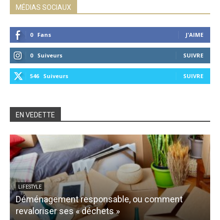
MÉDIAS SOCIAUX
0
Fans
J'AIME
0
Suiveurs
SUIVRE
546
Suiveurs
SUIVRE
EN VEDETTE
LIFESTYLE
Déménagement responsable, ou comment
revaloriser ses « déchets »