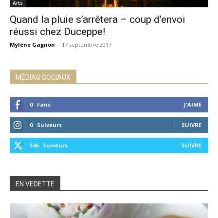
Arts
Quand la pluie s’arrêtera – coup d’envoi
réussi chez Duceppe!
Mylène Gagnon
-
17 septembre 2017
MÉDIAS SOCIAUX
0
Fans
J'AIME
0
Suiveurs
SUIVRE
546
Suiveurs
SUIVRE
EN VEDETTE