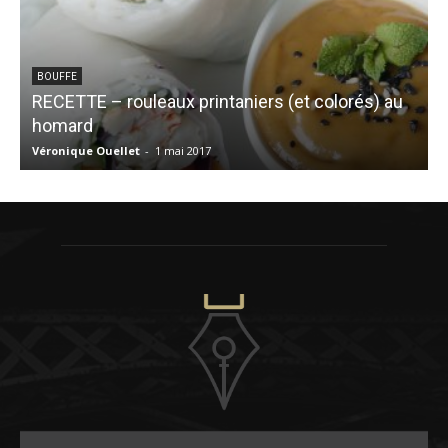
BOUFFE
RECETTE – rouleaux printaniers (et colorés) au
S
homard
Véronique Ouellet
-
1 mai 2017
C