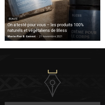
BEAUTÉ
On a testé pour vous – les produits 100%
naturels et végétaliens de Bless
Marie-Pier B. Genest
-
21 novembre 2021
S