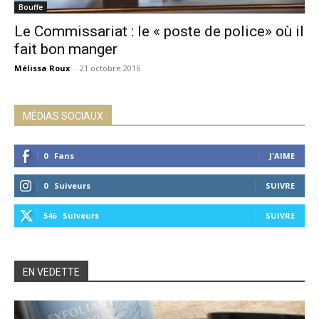
Bouffe
Le Commissariat : le « poste de police» où il
fait bon manger
Mélissa Roux
-
21 octobre 2016
MÉDIAS SOCIAUX
0
Fans
J'AIME
0
Suiveurs
SUIVRE
546
Suiveurs
SUIVRE
EN VEDETTE