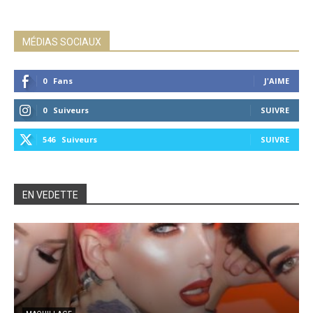
MÉDIAS SOCIAUX
0
Fans
J'AIME
0
Suiveurs
SUIVRE
546
Suiveurs
SUIVRE
EN VEDETTE