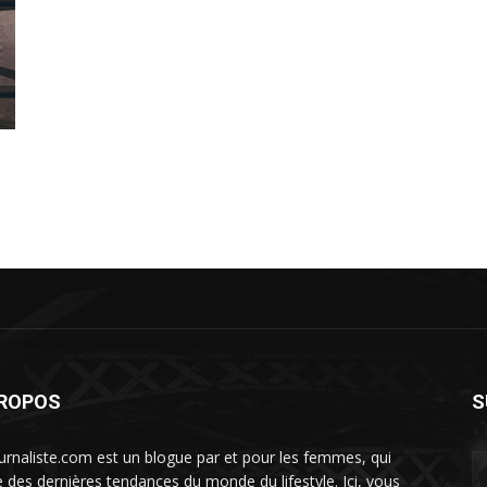
PROPOS
S
urnaliste.com est un blogue par et pour les femmes, qui
te des dernières tendances du monde du lifestyle. Ici, vous