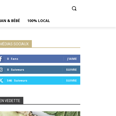
AN & BÉBÉ
100% LOCAL
MÉDIAS SOCIAUX
0
Fans
J'AIME
0
Suiveurs
SUIVRE
546
Suiveurs
SUIVRE
EN VEDETTE