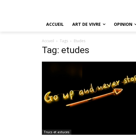
ACCUEIL
ART DE VIVRE
OPINION
Accueil
Tags
Etudes
Tag: etudes
Trucs et astuces