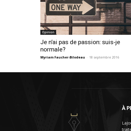
Opinion
Je n’ai pas de passion: suis-je
normale?
Myriam Faucher-Bilodeau
-
18 septembre 2016
À 
LaJo
trai