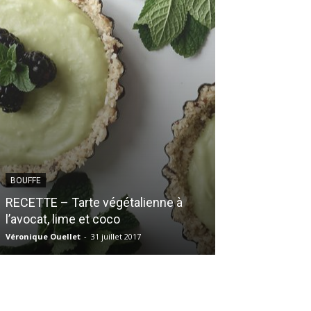
TRUCS ET ASTUCE
BOUFFE
Je suis comple
RECETTE – Tarte végétalienne à
complexée, n
l’avocat, lime et coco
complexées
Véronique Ouellet
-
31 juillet 2017
Andréane Castillou