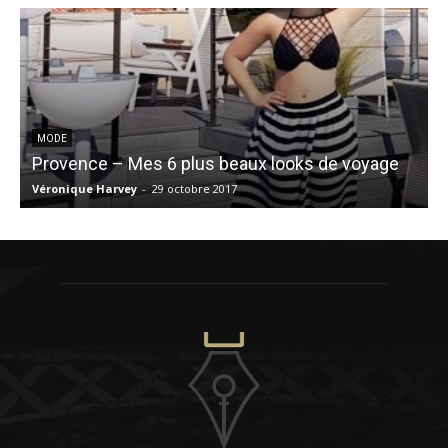
MODE
Provence – Mes 6 plus beaux looks de voyage
O
Véronique Harvey
-
29 octobre 2017
K