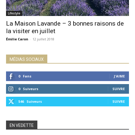
Lifestyle
La Maison Lavande – 3 bonnes raisons de
la visiter en juillet
Émilie Caron
-
12 juillet 2018
MÉDIAS SOCIAUX
0
Fans
J'AIME
0
Suiveurs
SUIVRE
546
Suiveurs
SUIVRE
EN VEDETTE