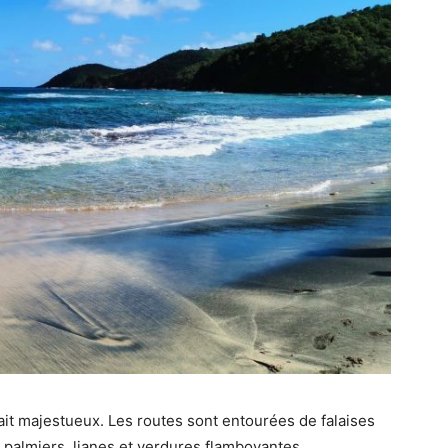
à fait majestueux. Les routes sont entourées de falaises
palmiers, lianes et verdures flamboyantes.