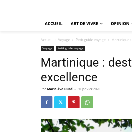
ACCUEIL
ART DE VIVRE
OPINION
Accueil
Voyage
Petit guide voyage
Martinique :
Voyage
Petit guide voyage
Martinique : dest
excellence
Par
Marie-Ève Dubé
-
30 janvier 2020