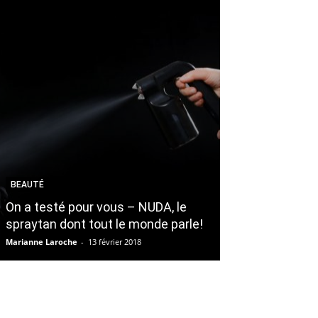
BEAUTÉ
BEAUTÉ
On a testé pour vous – NUDA, le
Folies Vertes :
spraytan dont tout le monde parle!
l’huile
Marianne Laroche
-
13 février 2018
Amy Éloïse Mailloux